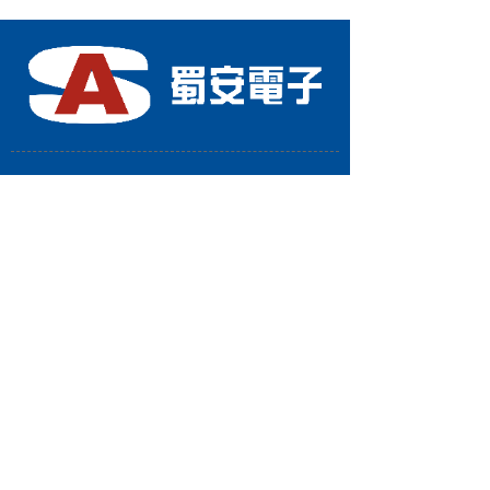
四川省蜀安电子有限公司
地址：四川省成都市武侯区星狮路818号大合仓
星商界4-4-503
电话：028-86651466
手机：13378111655
传真：028-66167700
联系人：曾李(总经理)