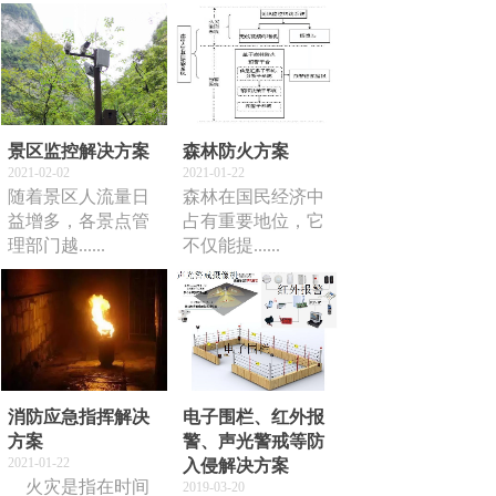
景区监控解决方案
森林防火方案
2021-02-02
2021-01-22
随着景区人流量日
森林在国民经济中
益增多，各景点管
占有重要地位，它
理部门越......
不仅能提......
消防应急指挥解决
电子围栏、红外报
方案
警、声光警戒等防
2021-01-22
入侵解决方案
火灾是指在时间
2019-03-20