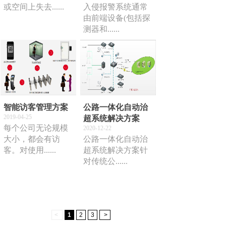
或空间上失去......
入侵报警系统通常
由前端设备(包括探
测器和......
智能访客管理方案
公路一体化自动治
2019-04-25
超系统解决方案
每个公司无论规模
2020-12-22
大小，都会有访
公路一体化自动治
客。对使用......
超系统解决方案针
对传统公......
<
1
2
3
>