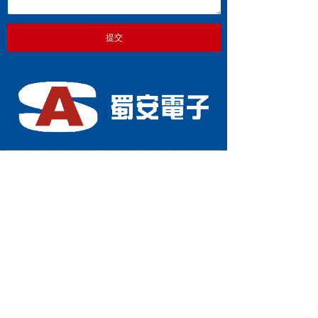
提交
四川省蜀安电子有限公司
地址：四川省成都市武侯区星狮路818号大合仓
星商界4-4-503
电话：028-86651466
手机：13378111655
传真：028-66167700
联系人：曾李(总经理)