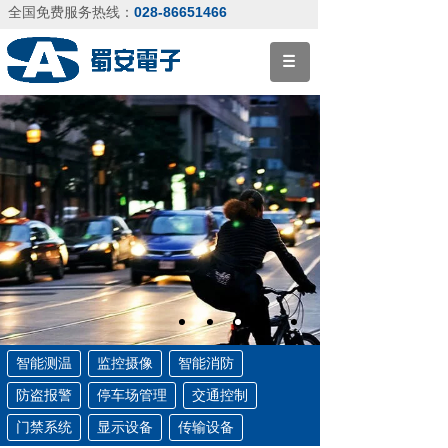
028-86651466
全国免费服务热线：
智能测温
监控摄像
智能消防
防盗报警
停车场管理
交通控制
门禁系统
显示设备
传输设备