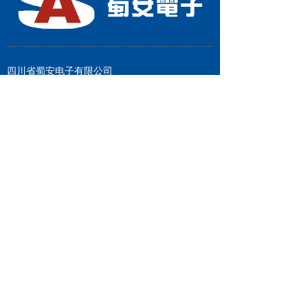
四川省蜀安电子有限公司
地址：四川省成都市武侯区星狮路818号大合仓
星商界4-4-503
电话：028-86651466
手机：13378111655
传真：028-66167700
联系人：曾李(总经理)
全国免费服务热线：
028-86651466