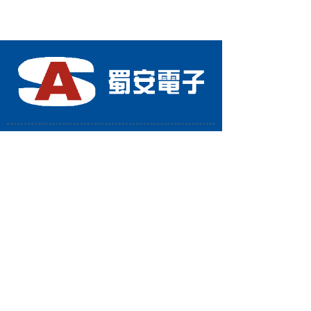
四川省蜀安电子有限公司
地址：四川省成都市武侯区星狮路818号大合仓
星商界4-4-503
电话：028-86651466
手机：13378111655
传真：028-66167700
联系人：曾李(总经理)